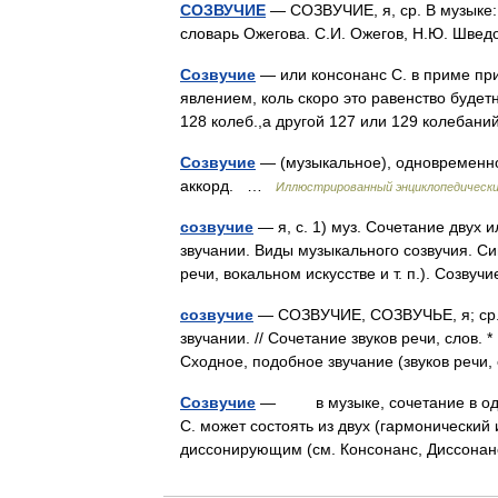
СОЗВУЧИЕ
— СОЗВУЧИЕ, я, ср. В музыке: 
словарь Ожегова. С.И. Ожегов, Н.Ю. Шве
Созвучие
— или консонанс С. в приме пр
явлением, коль скоро это равенство будет
128 колеб.,а другой 127 или 129 колебани
Созвучие
— (музыкальное), одновременно
аккорд. …
Иллюстрированный энциклопедически
созвучие
— я, с. 1) муз. Сочетание двух 
звучании. Виды музыкального созвучия. Си
речи, вокальном искусстве и т. п.). Созву
созвучие
— СОЗВУЧИЕ, СОЗВУЧЬЕ, я; ср. 
звучании. // Сочетание звуков речи, слов. 
Сходное, подобное звучание (звуков речи
Созвучие
— в музыке, сочетание в одно
С. может состоять из двух (гармонический
диссонирующим (см. Консонанс, Диссонан