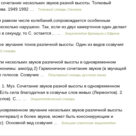
сочетание нескольких звуков разной высоты. Толковый
дова. 1949 1992 …
Толковый словарь Ожегова
и равном числе колебаний,сопровождается особенным
несколько нарушено. Так, если из двух камертонов один делает
й в секунду, то С. остается… …
Энциклопедия Брокгауза и Ефрона
е звучание тонов различной высоты. Один из видов созвучия
й словарь
или нескольких звуков различной высоты в одновременном
нонимы: акко/рд 2) Гармоничное сочетание звуков (в звучащей
чие голосов. Созвучие …
Популярный словарь русского языка
1. Муз. Сочетание звуков разной высоты в одновременном
* Есть сила благодатная в созвучье слов живых (Лермонтов). 2.
, слов). С.… …
Энциклопедический словарь
временном звучании нескольких звуков различной высоты.
 интервал) и более звуков, может быть консонирующим и
с). Основной вид созвучия …
Большая советская энциклопедия