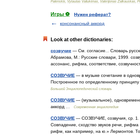
Palenskis
,
Vytautas
Valiukėnas
,
Valerijonas
Žalkauskas
,
P
Игры ⚽
Нужен реферат?
консонансный аккорд
Look at other dictionaries:
созвучие
— См. согласие... Словарь русс
Абрамова, М.: Русские словари, 1999. соз
ассонанс, рифма, соответствие, созвучно
СОЗВУЧИЕ
— в музыке сочетание в однов
Построенное по определенному принципу 
Большой Энциклопедический словарь
СОЗВУЧИЕ
— (музыкальное), одновременн
аккорд …
Современная энциклопедия
СОЗВУЧИЕ
— СОЗВУЧИЕ, созвучия, ср. 1. 
Совпадение, сходство звуков речи, рифма 
рифм, как например, на ю.» Лермонтов. 