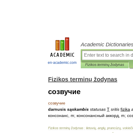
Academic Dictionarie
en-academic.com
Fizikos terminų žodynas
Fizikos terminų žodynas
созвучие
созвучие
darnusis
sąskambis
statusas
T
sritis
fizika
консонанс
,
m
;
консонансный
аккорд
,
m
;
со
Fizikos
terminų
žodynas
:
lietuvių
,
anglų
,
prancūzų
,
vokieči