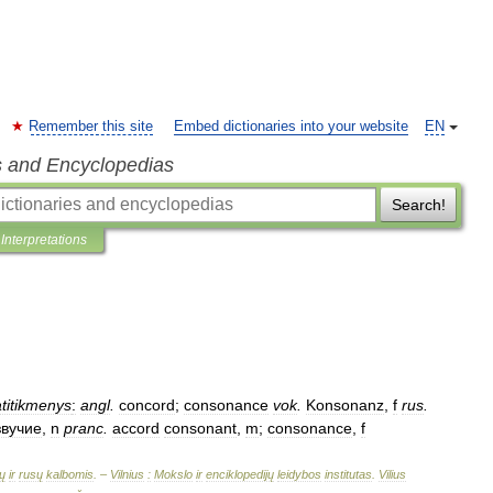
Remember this site
Embed dictionaries into your website
EN
s and Encyclopedias
Search!
Interpretations
atitikmenys
:
angl
.
concord
;
consonance
vok
.
Konsonanz
,
f
rus
.
звучие
,
n
pranc
.
accord
consonant
,
m
;
consonance
,
f
ų
ir
rusų
kalbomis
. –
Vilnius
:
Mokslo
ir
enciklopedijų
leidybos
institutas
.
Vilius