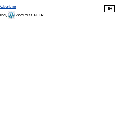
Advertising
18+
upal,
WordPress, MODx.