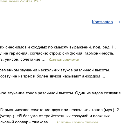
ranas
Juozas
Žilinskas
.
2007
.
Konstantan
ких синонимов и сходных по смыслу выражений. под. ред. Н.
вучие гармония, согласие; строй; симфония, гармоничность,
сть, унисон, сочетание …
Словарь синонимов
ременном звучании нескольких звуков различной высоты.
созвучие из трех и более звуков называют аккордом …
ое звучание тонов различной высоты. Один из видов созвучия
Гармоническое сочетание двух или нескольких тонов (муз.). 2.
(устар.). «Я без ума от тройственных созвучий и влажных
Толковый словарь Ушакова …
Толковый словарь Ушакова